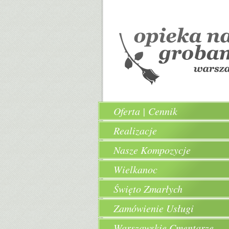
Oferta | Cennik
Realizacje
Nasze Kompozycje
Wielkanoc
Święto Zmarłych
Zamówienie Usługi
Warszawskie Cmentarze